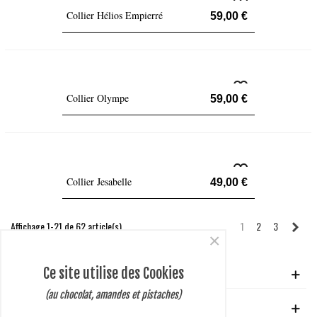
Collier Hélios Empierré
59,00 €
Collier Olympe
59,00 €
Collier Jesabelle
49,00 €
Suiv
Affichage 1-21 de 62 article(s)
1
2
3
×
Ce site utilise des Cookies
VOTRE COMPTE
(au chocolat, amandes et pistaches)
GUIDE D'ACHAT