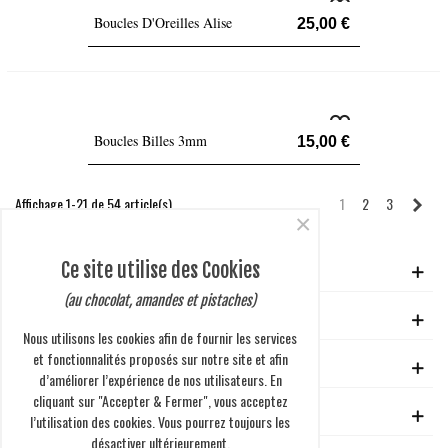
Boucles D'Oreilles Alise
25,00 €
Boucles Billes 3mm
15,00 €
Suiv
Affichage 1-21 de 54 article(s)
1
2
3
×
Ce site utilise des Cookies
VOTRE COMPTE
(au chocolat, amandes et pistaches)
GUIDE D'ACHAT
Nous utilisons les cookies afin de fournir les services
et fonctionnalités proposés sur notre site et afin
EN SAVOIR PLUS
d’améliorer l’expérience de nos utilisateurs. En
cliquant sur "Accepter & Fermer", vous acceptez
ENTREPRISE
l’utilisation des cookies. Vous pourrez toujours les
désactiver ultérieurement.