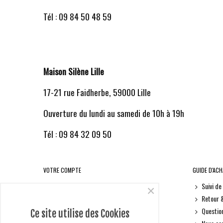
Tél : 09 84 50 48 59
Maison Silène Lille
17-21 rue Faidherbe, 59000 Lille
Ouverture du lundi au samedi de 10h à 19h
Tél : 09 84 32 09 50
VOTRE COMPTE
GUIDE D'AC
Informations personnelles
Suivi d
×
Retours produit
Retour 
Commandes
Questio
Ce site utilise des Cookies