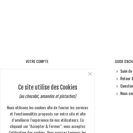
VOTRE COMPTE
GUIDE D'AC
Informations personnelles
Suivi d
×
Retours produit
Retour 
Commandes
Questio
Ce site utilise des Cookies
Avoirs
Nous co
(au chocolat, amandes et pistaches)
Adresses
Nous utilisons les cookies afin de fournir les services
Bons de réduction
et fonctionnalités proposés sur notre site et afin
d’améliorer l’expérience de nos utilisateurs. En
cliquant sur "Accepter & Fermer", vous acceptez
l’utilisation des cookies. Vous pourrez toujours les