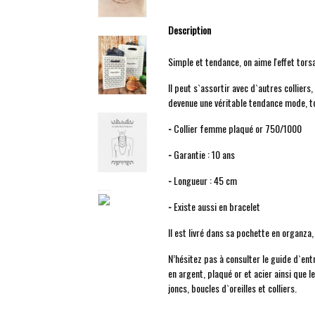
Description
Simple et tendance, on aime l'effet torsa
Il peut s`assortir avec d`autres colliers
devenue une véritable tendance mode, to
-
Collier femme plaqué or 750/1000
-
Garantie : 10 ans
-
Longueur : 45 cm
-
Existe aussi en bracelet
Il est livré dans sa pochette en organza
N’hésitez pas à consulter le guide d`ent
en argent, plaqué or et acier ainsi que l
joncs, boucles d`oreilles et colliers.