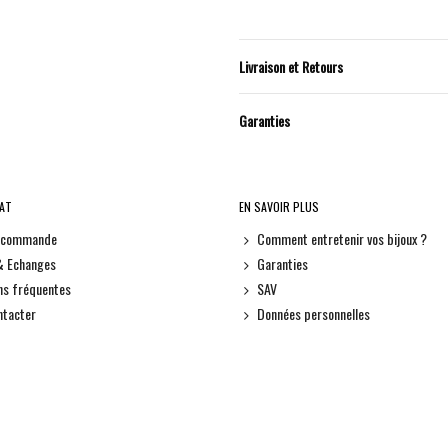
Livraison et Retours
Garanties
HAT
EN SAVOIR PLUS
e commande
Comment entretenir vos bijoux ?
& Echanges
Garanties
ns fréquentes
SAV
ntacter
Données personnelles