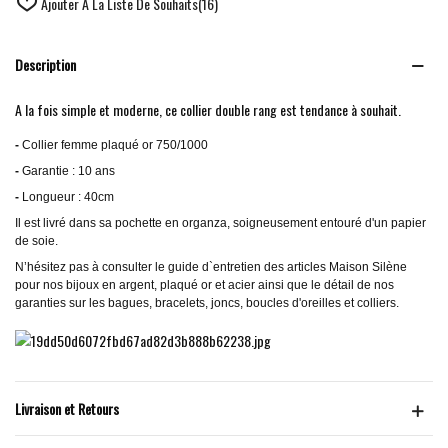
Ajouter À La Liste De Souhaits
(
16
)
Description
A la fois simple et moderne, ce collier double rang est tendance à souhait.
-
Collier femme plaqué or 750/1000
-
Garantie : 10 ans
-
Longueur : 40cm
Il est livré dans sa pochette en organza, soigneusement entouré d'un papier
de soie.
N’hésitez pas à consulter le guide d`entretien des articles Maison Silène
pour nos bijoux en argent, plaqué or et acier ainsi que le détail de nos
garanties sur les bagues, bracelets, joncs, boucles d'oreilles et colliers.
Livraison et Retours