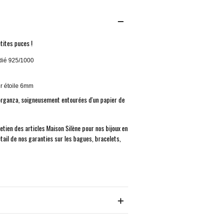
tites puces !
odié 925/1000
ur étoile 6mm
 organza, soigneusement entourées d'un papier de
retien des articles Maison Silène pour nos bijoux en
étail de nos garanties sur les bagues, bracelets,