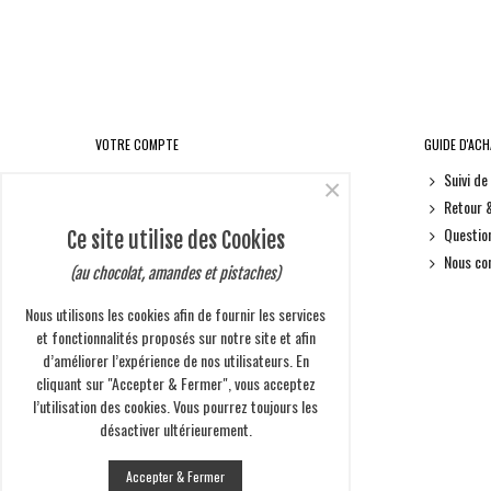
VOTRE COMPTE
GUIDE D'AC
Informations personnelles
Suivi d
×
Retours produit
Retour 
Commandes
Questio
Ce site utilise des Cookies
Avoirs
Nous co
(au chocolat, amandes et pistaches)
Adresses
Nous utilisons les cookies afin de fournir les services
Bons de réduction
et fonctionnalités proposés sur notre site et afin
d’améliorer l’expérience de nos utilisateurs. En
cliquant sur "Accepter & Fermer", vous acceptez
l’utilisation des cookies. Vous pourrez toujours les
NEWSLETTER
désactiver ultérieurement.
Accepter & Fermer