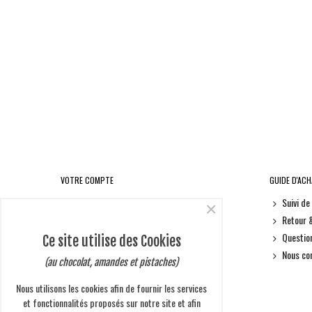
VOTRE COMPTE
GUIDE D'AC
Informations personnelles
Suivi d
×
Retours produit
Retour 
Commandes
Questio
Ce site utilise des Cookies
Avoirs
Nous co
(au chocolat, amandes et pistaches)
Adresses
Nous utilisons les cookies afin de fournir les services
Bons de réduction
et fonctionnalités proposés sur notre site et afin