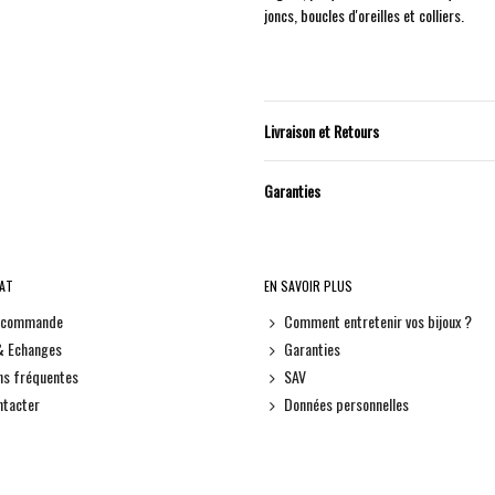
joncs, boucles d'oreilles et colliers.
Livraison et Retours
Garanties
HAT
EN SAVOIR PLUS
e commande
Comment entretenir vos bijoux ?
& Echanges
Garanties
ns fréquentes
SAV
ntacter
Données personnelles