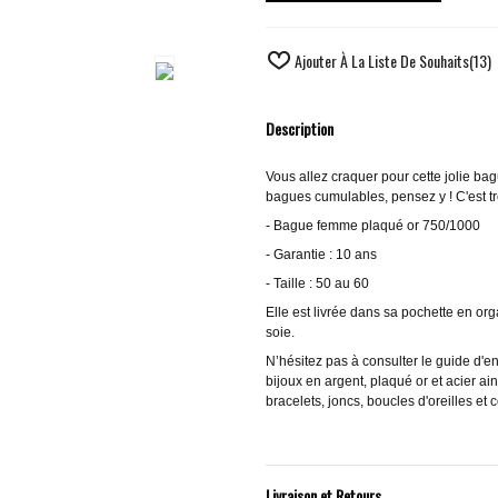
Ajouter À La Liste De Souhaits
(
13
)
Description
Vous allez craquer pour cette jolie bag
bagues cumulables, pensez y ! C'est t
- Bague femme plaqué or 750/1000
- Garantie : 10 ans
- Taille : 50 au 60
Elle est livrée dans sa pochette en o
soie.
N’hésitez pas à consulter le guide d'e
bijoux en argent, plaqué or et acier ai
bracelets, joncs, boucles d'oreilles et c
Livraison et Retours