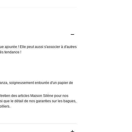
ue ajourée ! Elle peut aussi s'associer à d'autres
rès tendance !
rganza, soigneusement entourée d'un papier de
ntretien des articles Maison Silène pour nos
nsi que le détail de nos garanties sur les bagues,
olliers.