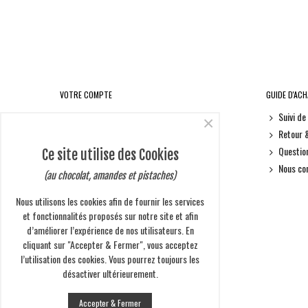
VOTRE COMPTE
GUIDE D'AC
Informations personnelles
Suivi d
×
Retours produit
Retour 
Commandes
Questio
Ce site utilise des Cookies
Avoirs
Nous co
(au chocolat, amandes et pistaches)
Adresses
Nous utilisons les cookies afin de fournir les services
Bons de réduction
et fonctionnalités proposés sur notre site et afin
d’améliorer l’expérience de nos utilisateurs. En
cliquant sur "Accepter & Fermer", vous acceptez
l’utilisation des cookies. Vous pourrez toujours les
NEWSLETTER
désactiver ultérieurement.
Accepter & Fermer