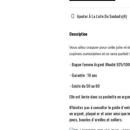
Ajouter À La Liste De Souhaits
(
4
)
Description
Vous allez craquer pour cette jolie et 
copines cumulables et ce sera parfait !
- Bague femme Argent Rhodié 925/1000
- Garantie : 10 ans
- Existe du 50 au 60
Elle est livrée dans sa pochette en org
N’hésitez pas à consulter le guide d`ent
en argent, plaqué or et acier ainsi que l
joncs, boucles d`oreilles et colliers.