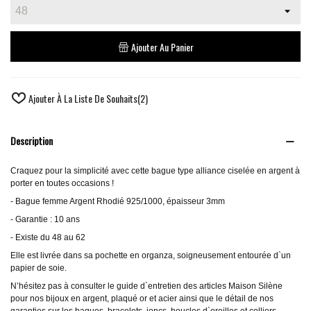
Ajouter Au Panier
Ajouter À La Liste De Souhaits
(
2
)
Description
Craquez pour la simplicité avec cette bague type alliance ciselée en argent à
porter en toutes occasions !
- Bague femme Argent Rhodié 925/1000, épaisseur 3mm
- Garantie : 10 ans
- Existe du 48 au 62
Elle est livrée dans sa pochette en organza, soigneusement entourée d`un
papier de soie.
N’hésitez pas à consulter le guide d`entretien des articles Maison Silène
pour nos bijoux en argent, plaqué or et acier ainsi que le détail de nos
garanties sur les bagues, bracelets, joncs, boucles d`oreilles et colliers.